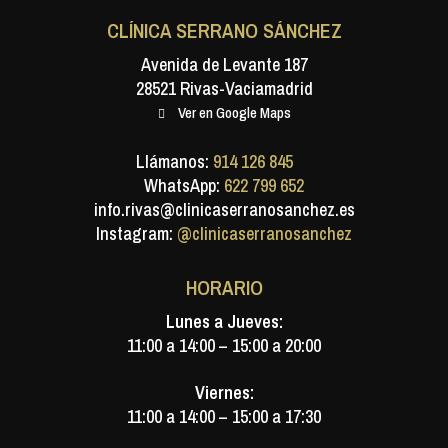
i
CLÍNICA SERRANO SÁNCHEZ
e
Avenida de Levante 187
28521 Rivas-Vaciamadrid
l
Ver en Google Maps
d
e
Llámanos:
914 126 845
m
WhatsApp:
622 799 652
info.rivas@clinicaserranosanchez.es
p
Instagram:
@clinicaserranosanchez
t
y
HORARIO
.
Lunes a Jueves:
11:00 a 14:00 – 15:00 a 20:00
Viernes:
11:00 a 14:00 – 15:00 a 17:30