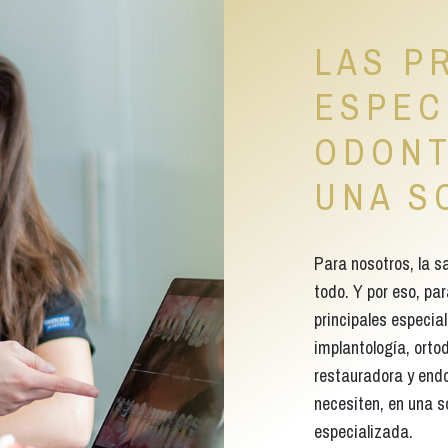
LAS P
ESPEC
ODONT
UNA S
Para nosotros, la s
todo. Y por eso, pa
principales especia
implantología, orto
restauradora y endo
necesiten, en una s
especializada.